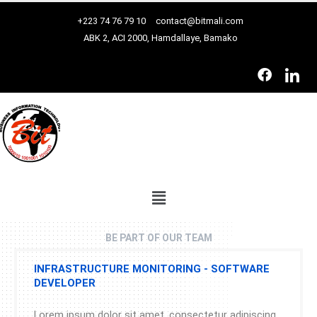
+223 74 76 79 10
contact@bitmali.com
ABK 2, ACI 2000, Hamdallaye, Bamako
BE PART OF OUR TEAM
INFRASTRUCTURE MONITORING - SOFTWARE
DEVELOPER
Lorem ipsum dolor sit amet, consectetur adipiscing